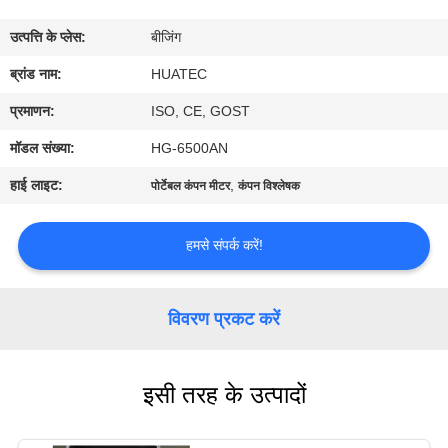
गुणवत्ता
उत्पत्ति के प्लेस:
बीजिंग
नियंत्रण
ब्रांड नाम:
HUATEC
संपर्क
प्रमाणन:
ISO, CE, GOST
करें
मॉडल संख्या:
HG-6500AN
हाई लाइट:
,
पोर्टेबल कंपन मीटर
कंपन विश्लेषक
एक
उद्धरण
हमसे संपर्क करें!
की
विनती
विवरण प्रकट करें
करे
इसी तरह के उत्पादों
साइटमैप