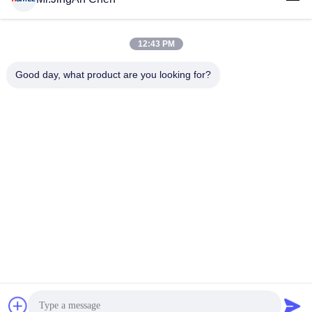
12:43 PM
लोकप्रिय श्रेणियां
सभी
Good day, what product are you looking for?
अल्ट्रासोनिक दोष डिटेक्टर
अल्ट्रासोनिक मोटाई गेज
कोटिंग की मोटाई गेज
पोर्टेबल कठोरता परीक्षक
एक्स-रे फ्लो डिटेक्टर
एक्स-रे पाइपलाइन क्रॉलर
हॉलिडे डिटेक्टर
चुंबकीय कण परीक्षण
सदस्यता लें