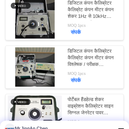
डिजिटल कंपन कैलिब्रेटर
PRIVACY
कैलिब्रेट कंपन मीटर कंपन
POLICY
शेकर 1Hz से 10kHz
लगातार समायोज्य HG-
MOQ:1pcs
5020i
संपर्क
डिजिटल कंपन कैलिब्रेटर
कैलिब्रेट कंपन मीटर कंपन
विश्लेषक / परीक्षक
ISO10816 HG-5020i
MOQ:1pcs
संपर्क
पोर्टेबल हैंडहेल्ड शेकर
वाइब्रेशन कैलिब्रेटर साइन
सिग्नल जेनरेटर पावर
एम्पलीफायर
MOQ:1 टुकड़ा
संपर्क
Mr.JingAn Chen