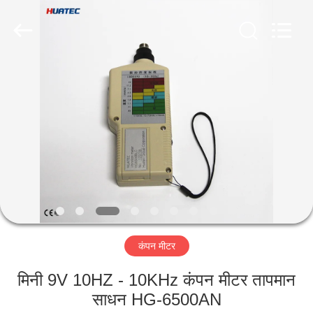
2026
HUATEC
GROUP
CORPORATION.
All
Rights
Reserved.
घर
उत्पादों
हमारे
बारे
में
कंपन मीटर
कारखाना
भ्रमण
मिनी 9V 10HZ - 10KHz कंपन मीटर तापमान
साधन HG-6500AN