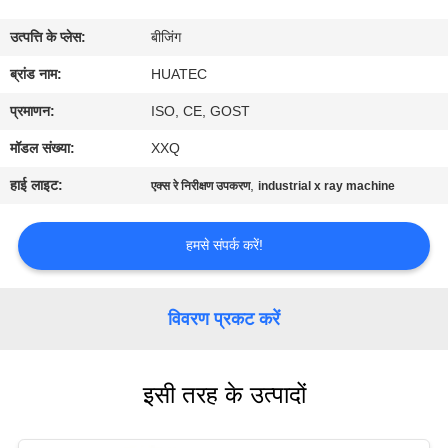
गुणवत्ता
उत्पत्ति के प्लेस:
बीजिंग
नियंत्रण
ब्रांड नाम:
HUATEC
संपर्क
प्रमाणन:
ISO, CE, GOST
करें
मॉडल संख्या:
XXQ
हाई लाइट:
,
एक्स रे निरीक्षण उपकरण
industrial x ray machine
एक
उद्धरण
हमसे संपर्क करें!
की
विनती
विवरण प्रकट करें
करे
इसी तरह के उत्पादों
साइटमैप