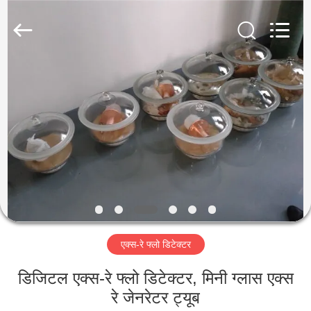
2026
HUATEC
GROUP
CORPORATION.
All
Rights
Reserved.
घर
उत्पादों
हमारे
बारे
में
एक्स-रे फ्लो डिटेक्टर
कारखाना
भ्रमण
डिजिटल एक्स-रे फ्लो डिटेक्टर, मिनी ग्लास एक्स
रे जेनरेटर ट्यूब