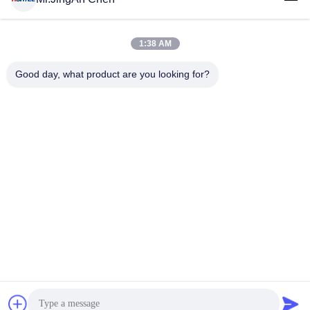
1:38 AM
लोकप्रिय श्रेणियां
सभी
Good day, what product are you looking for?
अल्ट्रासोनिक दोष डिटेक्टर
अल्ट्रासोनिक मोटाई गेज
कोटिंग की मोटाई गेज
पोर्टेबल कठोरता परीक्षक
एक्स-रे फ्लो डिटेक्टर
एक्स-रे पाइपलाइन क्रॉलर
हॉलिडे डिटेक्टर
चुंबकीय कण परीक्षण
सदस्यता लें