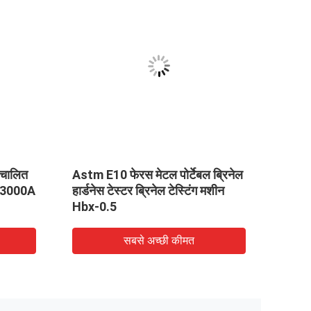
वचालित
Astm E10 फेरस मेटल पोर्टेबल ब्रिनेल
टच स्क
A-3000A
हार्डनेस टेस्टर ब्रिनेल टेस्टिंग मशीन
परीक्ष
Hbx-0.5
सबसे अच्छी कीमत