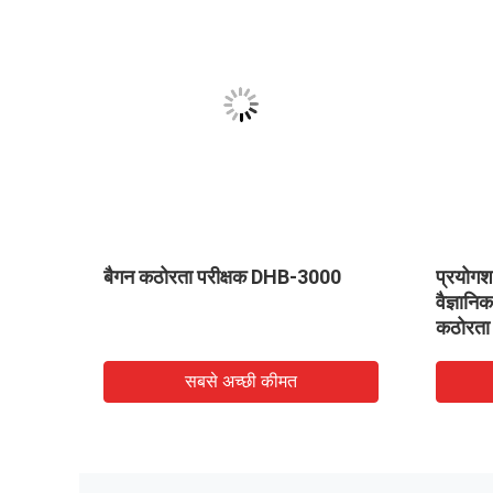
िजिटल
बैगन कठोरता परीक्षक DHB-3000
प्रयोगश
 /
वैज्ञानि
कठोरता
सबसे अच्छी कीमत