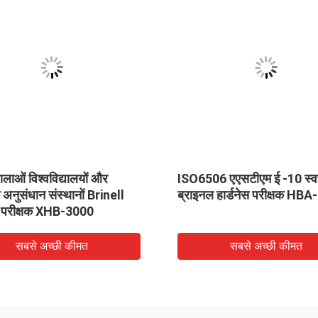
ालाओं विश्वविद्यालयों और
ISO6506 एएसटीएम ई -10 स्
क अनुसंधान संस्थानों Brinell
ब्राइनल हार्डनेस परीक्षक HB
 परीक्षक XHB-3000
सबसे अच्छी कीमत
सबसे अच्छी कीमत