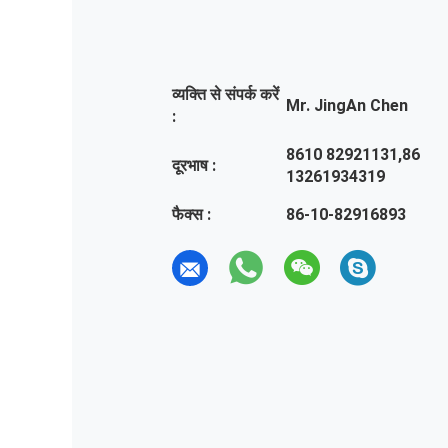
व्यक्ति से संपर्क करें
Mr. JingAn Chen
:
8610 82921131,86
दूरभाष :
13261934319
फैक्स :
86-10-82916893