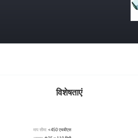
विशेषताएं
माप सीमा:
<450 एचबीएस