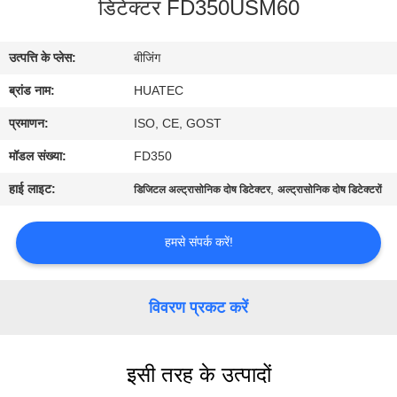
डिटेक्टर FD350USM60
गुणवत्ता
नियंत्रण
उत्पत्ति के प्लेस:
बीजिंग
ब्रांड नाम:
HUATEC
संपर्क
करें
प्रमाणन:
ISO, CE, GOST
मॉडल संख्या:
FD350
एक
हाई लाइट:
,
डिजिटल अल्ट्रासोनिक दोष डिटेक्टर
अल्ट्रासोनिक दोष डिटेक्टरों
उद्धरण
की
हमसे संपर्क करें!
विनती
करे
विवरण प्रकट करें
साइटमैप
इसी तरह के उत्पादों