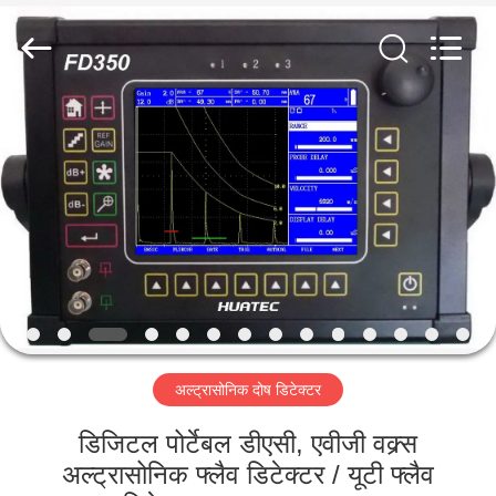
2026
HUATEC
GROUP
CORPORATION.
All
Rights
Reserved.
घर
उत्पादों
हमारे
बारे
में
अल्ट्रासोनिक दोष डिटेक्टर
कारखाना
भ्रमण
डिजिटल पोर्टेबल डीएसी, एवीजी वक्र्स
अल्ट्रासोनिक फ्लैव डिटेक्टर / यूटी फ्लैव