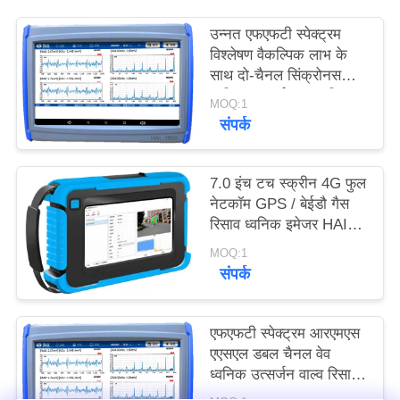
PRIVACY
उन्नत एफएफटी स्पेक्ट्रम
POLICY
विश्लेषण वैकल्पिक लाभ के
साथ दो-चैनल सिंक्रोनस
ध्वनिक उत्सर्जन वाल्व रिसाव
MOQ:1
डिटेक्टर
संपर्क
7.0 इंच टच स्क्रीन 4G फुल
नेटकॉम GPS / बेईडौ गैस
रिसाव ध्वनिक इमेजर HAI-
100
MOQ:1
संपर्क
एफएफटी स्पेक्ट्रम आरएमएस
एएसएल डबल चैनल वेव
ध्वनिक उत्सर्जन वाल्व रिसाव
डिटेक्टर