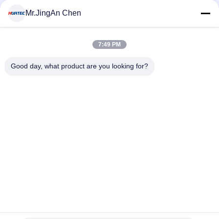
MOQ:1
संपर्क
Mr.JingAn Chen
7:49 PM
लोकप्रिय श्रेणियां
सभी
Good day, what product are you looking for?
अल्ट्रासोनिक दोष डिटेक्टर
अल्ट्रासोनिक मोटाई गेज
कोटिंग की मोटाई गेज
पोर्टेबल कठोरता परीक्षक
एक्स-रे फ्लो डिटेक्टर
एक्स-रे पाइपलाइन क्रॉलर
हॉलिडे डिटेक्टर
चुंबकीय कण परीक्षण
सदस्यता लें