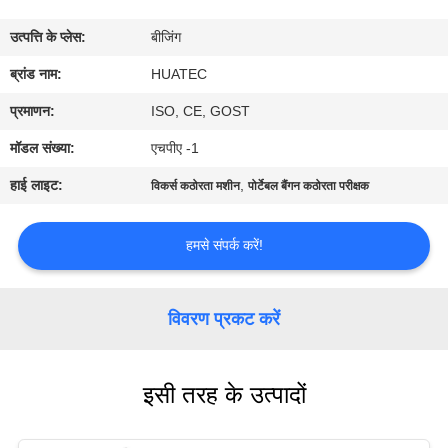
गुणवत्ता
उत्पत्ति के प्लेस:
बीजिंग
नियंत्रण
ब्रांड नाम:
HUATEC
संपर्क
प्रमाणन:
ISO, CE, GOST
करें
मॉडल संख्या:
एचपीए -1
हाई लाइट:
,
विकर्स कठोरता मशीन
पोर्टेबल बैंगन कठोरता परीक्षक
एक
उद्धरण
हमसे संपर्क करें!
की
विनती
विवरण प्रकट करें
करे
इसी तरह के उत्पादों
साइटमैप