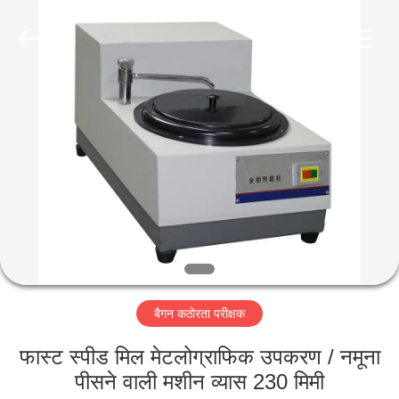
2026
HUATEC
GROUP
CORPORATION.
All
Rights
Reserved.
घर
उत्पादों
हमारे
बारे
में
बैगन कठोरता परीक्षक
कारखाना
भ्रमण
फास्ट स्पीड मिल मेटलोग्राफिक उपकरण / नमूना
पीसने वाली मशीन व्यास 230 मिमी