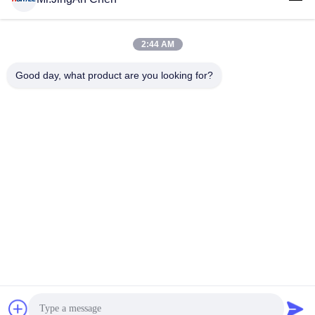
2:44 AM
लोकप्रिय श्रेणियां
सभी
Good day, what product are you looking for?
अल्ट्रासोनिक दोष डिटेक्टर
अल्ट्रासोनिक मोटाई गेज
कोटिंग की मोटाई गेज
पोर्टेबल कठोरता परीक्षक
एक्स-रे फ्लो डिटेक्टर
एक्स-रे पाइपलाइन क्रॉलर
हॉलिडे डिटेक्टर
चुंबकीय कण परीक्षण
सदस्यता लें