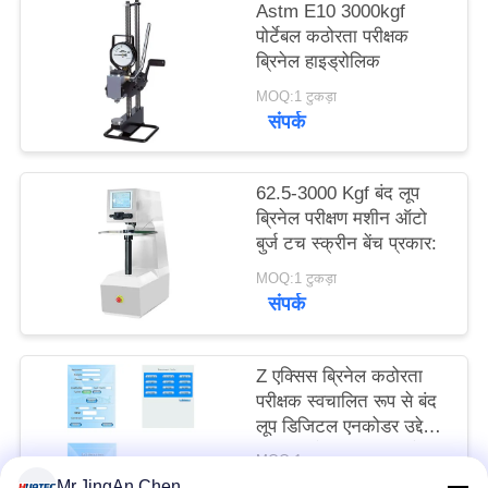
Astm E10 3000kgf
PRIVACY
पोर्टेबल कठोरता परीक्षक
POLICY
ब्रिनेल हाइड्रोलिक
MOQ:1 टुकड़ा
संपर्क
62.5-3000 Kgf बंद लूप
ब्रिनेल परीक्षण मशीन ऑटो
बुर्ज टच स्क्रीन बेंच प्रकार:
MOQ:1 टुकड़ा
संपर्क
Z एक्सिस ब्रिनेल कठोरता
परीक्षक स्वचालित रूप से बंद
लूप डिजिटल एनकोडर उद्देश्य
पर ध्यान केंद्रित करता है:
MOQ:1 टुकड़ा
संपर्क
Mr.JingAn Chen