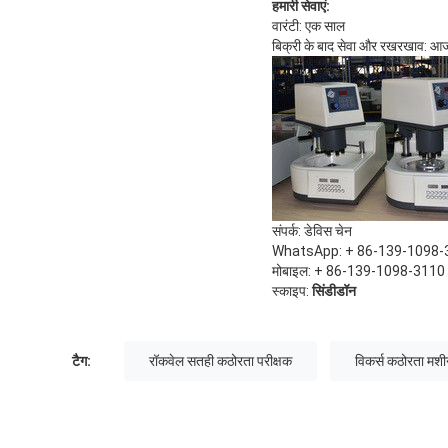
हमारी सेवाएं:
वारंटी: एक साल
बिक्री के बाद सेवा और रखरखाव: आ
संपर्क: डेविस चेन
WhatsApp: + 86-139-1098-
मोबाइल: + 86-139-1098-3110
स्काइप:
सिंडीडॉन
टैग:
रॉकवेल सतही कठोरता परीक्षक
विकर्स कठोरता मश