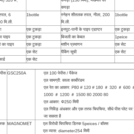
कपड़ा
 तरल, 6
1bottle
स्नेहन शीतलक तरल, नीला, 200
1bottle
0 मि.ली.
मि.ली.
ग
एक टुकड़ा
इनपुट-पानी के पाइप एडाप्टर
एक टुकड़ा
का पाइप
एक टुकड़ा
बिजली का केबल
1peice
 का पाइप
एक टुकड़ा
मशीन प्रमाणन
एक सेट
एक सेट
पैकिंग सूची
एक सेट
ार्ड
एक सेट
 पीस
GSC250A
एल 100 पेपीस / पैकेज
एल सामग्री: काला कार्बोरंडम
एल रेत का आकार: P80 # 120 # 180 ＃ 320 ＃ 600
1000 ＃ 1200 ＃ 1500 80 2000 80
एल आकार: Φ250 मिमी
एल निविड़ अंधकार और एक तरफ चिपचिपा, सीधे पीस प्लेट पर 
जा सकता है
िस्क
MAGNOMET
एल विरोधी चिपचिपा डिस्क 5peices / बॉक्स
एल व्यास: diameter254 मिमी