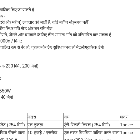
 पॉलिश किए जा सकते हैं
रिपर
दरी और महीन) लगातार की जाती है, कोई मशीन संक्रमण नहीं
स्तरीय स्थिर गति मोड और चर गति मोड:
्व पीसने, पीसने और चमकाने के लिए तीन सामान्य गति को परिभाषित कर सकता है
-1000n / मिनट
स्वचालित रूप से बंद हो, ग्राहक के लिए सुविधाजनक हो मेटलोग्राफिक डेमो
्पिक 230 मिमी, 200 मिमी)
ट
, 550W
40 मिमी
मात्रा
नाम
मात्रा
प्लेट (254 मिमी)
एक टुकड़ा
एंटी-स्टिकी डिस्क (254 मिमी)
1peice
िपा पीसने वाला
10 टुकड़े / प्रत्येक
एक तरफ चिपचिपा पॉलिश करने वाला
1peice
िमी) 320 #,
कपड़ा (250 मिमी), मखमल का