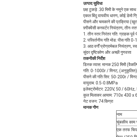
उत्पाद सुविधा
छह टुकड़े .30 मिमी के नमूने एक साथ
एकल बिंदु वायवीय धारण, कोई डेमो ग्
पीसने और चमकाने की प्रक्रिया (खुर
फ़्रीक्वेंसी कनवर्टर नियंत्रण, तीन-
1. तीन स्तर निरंतर गति: ग्राहक पूर
2. परिवर्तनीय गति मोड: पीस गति 0
3. आठ वर्गों प्रोग्रामेबल नियंत्रण, 
सुंदर दृष्टिकोण और अच्छी गुणवत्ता
तकनीकी निर्देश
डिस्क व्यास: मानक 250 मिमी (वैकल
गति: 0-1000r / मिनट, (अनुकूलित)
पीसने की गति सिर: 50-200r / मिन
वायुदाब: 0.5-0.8MPa
इलेक्ट्रोमोटर: 220V, 50 / 60Hz
कुल मिलाकर आयाम: 710x 430 x 6
नेट वजन: 74 किग्रा
मानक गौण
नाम
चुंबकीय काम 
एक तरफ चिपच
पेपर (250 म