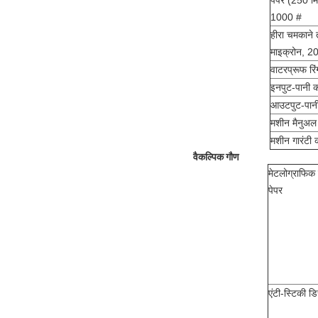
1000 #
हीरा चमकाने
माइक्रोन, 20
वाटरप्रूफ रिं
इनपुट-पानी 
आउटपुट-पानी
मशीन मैनुअल
मशीन गारंटी क
वैकल्पिक गौण
मेटलोग्राफिक
पेपर
एंटी-स्टिकी ड