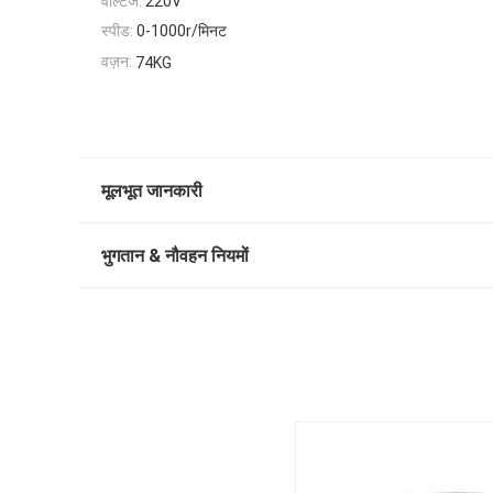
वोल्टेज:
220V
स्पीड:
0-1000r/मिनट
वज़न:
74KG
मूलभूत जानकारी
भुगतान & नौवहन नियमों