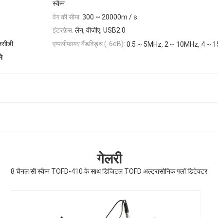
स्कैन
वेग की सीमा:
300 ~ 20000m / s
इंटरफ़ेस:
लैन, वीजीए, USB2.0
लसीडी
एम्पलीफायर बैंडविड्थ (-6dB):
0.5 ~ 5MHz, 2 ~ 10MHz, 4 ~ 
े
गेलरी
8 चैनल सी स्कैन TOFD-410 के साथ डिजिटल TOFD अल्ट्रासोनिक फ्लॉ डिटेक्टर