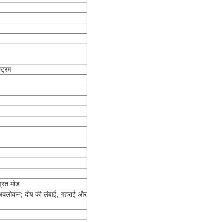
्ट्रम
रित मोड
 अवलोकन;
दोष की लंबाई, गहराई और