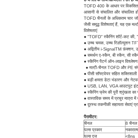
TOFD 400 के आधार पर विकसित किय
आसानी से संचालित और संचालित होन
TOFD चैनलों के अधिकतम चार जोड़
जैसी समृद्ध विशेषताएं हैं, यह एक म
विशेषताएं:
● "TOFD" स्कैनिंग शॉर्ट-कट की, "
● उच्च चमक, उच्च रिज़ॉल्यूशन TF
● अद्वितीय i-SignalTM फ़ंक्शन, उच
● समर्थन ए-स्कैन, बी स्कैन, सी स्कै
● स्कैनिंग पैटर्न ऑन-लाइन विश्लेषण 
● मल्टी-चैनल TOFD और PE संयुक्त
● पीसी सॉफ्टवेयर सहित शक्तिशाली का
● बड़ी क्षमता डेटा भंडारण और नेटवर
● USB, LAN, VGA आउटपुट इंट
● स्कैनिंग फ्रेम की पूरी श्रृंखला 
● वास्तविक समय में प्रचुर मात्रा म
● दूरस्थ तकनीकी सहायता सेवाएं प्
पैरामीटर:
चैनल
8 चैनल
पल्स प्रकार
नकारात्
पल्स एज
<8ns