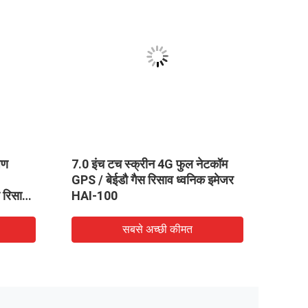
षण
7.0 इंच टच स्क्रीन 4G फुल नेटकॉम
डिजिट
GPS / बेईडौ गैस रिसाव ध्वनिक इमेजर
उपकरण
व रिसाव
HAI-100
सबसे अच्छी कीमत