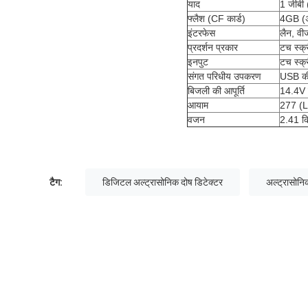
याद
1 जीबी 
फ्लैश (CF कार्ड)
4GB (अद
इंटरफेस
लैन, व
प्रदर्शन प्रकार
टच स्क्
इनपुट
टच स्क्
संगत परिधीय उपकरण
USB कीब
बिजली की आपूर्ति
14.4V ल
आयाम
277 (L
वजन
2.41 कि
टैग:
डिजिटल अल्ट्रासोनिक दोष डिटेक्टर
अल्ट्रासोनि