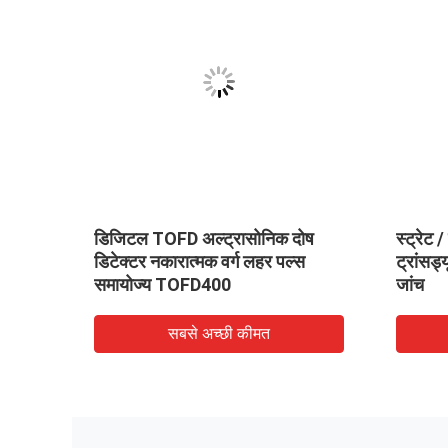
र्स
डिजिटल TOFD अल्ट्रासोनिक दोष
स्ट्रेट 
ी फ्लैव
डिटेक्टर नकारात्मक वर्ग लहर पल्स
ट्रांसड्
समायोज्य TOFD400
जांच
सबसे अच्छी कीमत