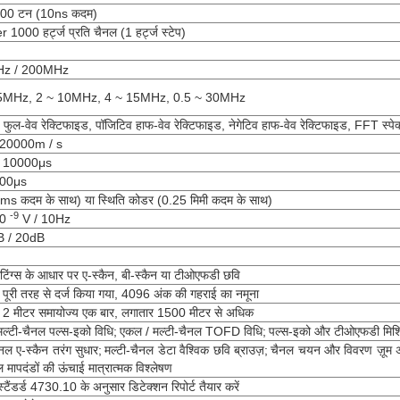
00 टन (10ns कदम)
 1000 हर्ट्ज प्रति चैनल (1 हर्ट्ज स्टेप)
z / 200MHz
 5MHz, 2 ~ 10MHz, 4 ~ 15MHz, 0.5 ~ 30MHz
 फुल-वेव रेक्टिफाइड, पॉजिटिव हाफ-वेव रेक्टिफाइड, नेगेटिव हाफ-वेव रेक्टिफाइड, FFT स्पेक
 20000m / s
~ 10000μs
000μs
ms कदम के साथ) या स्थिति कोडर (0.25 मिमी कदम के साथ)
-9
10
V / 10Hz
B / 20dB
टिंग्स के आधार पर ए-स्कैन, बी-स्कैन या टीओएफडी छवि
ा पूरी तरह से दर्ज किया गया, 4096 अंक की गहराई का नमूना
 2 मीटर समायोज्य एक बार, लगातार 1500 मीटर से अधिक
ल्टी-चैनल पल्स-इको विधि;
एकल / मल्टी-चैनल TOFD विधि;
पल्स-इको और टीओएफडी मिश्
ैनल ए-स्कैन तरंग सुधार;
मल्टी-चैनल डेटा वैश्विक छवि ब्राउज़;
चैनल चयन और विवरण ज़ूम
 मापदंडों की ऊंचाई मात्रात्मक विश्लेषण
टैंडर्ड 4730.10 के अनुसार डिटेक्शन रिपोर्ट तैयार करें