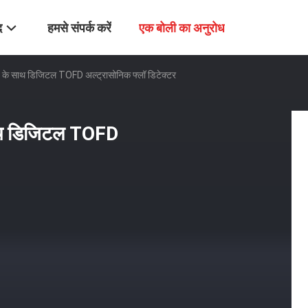
द
हमसे संपर्क करें
एक बोली का अनुरोध
के साथ डिजिटल TOFD अल्ट्रासोनिक फ्लॉ डिटेक्टर
ाथ डिजिटल TOFD