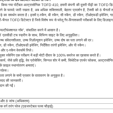
ा गया पोर्टेबल अल्ट्रासोनिक TOFD 410, हमारी कंपनी की दूसरी पीढ़ी का TOFD डिट
े के फायदे जारी रखता है, अब अधिक शक्तिशाली, बेहतर प्रदर्शन है, टैक्सी को 8 चैनलों 
े का समर्थन करता है।
इसमें ए-स्कैन, बी स्कैन, सी स्कैन, डी स्कैन, टीओएफडी इमेजिंग, ग
ल्टी-चैनल TOFD डिटेक्टर है जिसे विशेष रूप से घरेलू गैर-विनाशकारी परीक्षकों के लिए डिज़ाइ
मल्टीफंक्शनल नॉब", संचालित करने में आसान है।
T एलसीडी टच स्क्रीन के साथ, विभिन्न साइट के लिए अनुकूलित।
्च संवेदनशीलता, उच्च रिज़ॉल्यूशन इमेजिंग, उच्च दोष का पता लगाने की दर।
न, डी स्कैन, टीओएफडी इमेजिंग, निर्देशित तरंगों इमेजिंग, और पी स्कैन।
और ए-स्कैन वेवफॉर्म रिप्ले।
 स्कैनिंग एक परीक्षण में बड़ी मोटी दीवार के 100% कवरेज का एहसास करते हैं।
र्य, जैसे छवि वृद्धि, वेव प्रोसेसिंग, सिग्नल शोर में कमी, सिंथेटिक एपर्चर फोकस, अल्ट्रास
्क फ़ाइल स्थानांतरण क्षमताएं।
रफ़ेस।
का पता लगाने के सभी प्रकार के वातावरण के अनुकूल है।
ें मदद की जानकारी।
रदान की गईं।
 और 8 जांच (अधिकतम)
मक वर्ग तरंग प्लेज (एडजस्टेबल पल्स चौड़ाई)