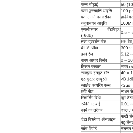
पल्स चौड़ाई
50 (10
पल्स पुनरावृत्ति आवृत्ति
100 per
पता लगाने का तरीका
हार्डवेयर
नमूनाचयन आवृत्ति
100MH
एम्पलीफायर बैंडविड्थ
0.5 ~
(-6dB)
तरंग प्रदर्शन मोड
RF वेव,
वेग की सीमा
300 ~
इको रेंज
5.12 
समय आधार विलंब
0 ~ 1
ट्रिगर प्रकार
समय (5
समतुल्य इनपुट शोर
40 × 
एटन्यूएटर एक्यूरेसी
<B 1d
ब्लाइंड फायरिंग पल्स
<2μs
छवि मोड
साधन से
रिकॉर्डिंग विधि
मूल डेट
स्कैनिंग लंबाई
0.01 ~
कार्य का तरीका
एकल / म
मल्टी-च
डेटा विश्लेषण ऑनलाइन
बहु-चैनल
जांच रिपोर्ट
नेशनल स्