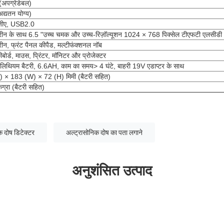
(अपग्रेडेबल)
्यतन योग्य)
ीजीए, USB2.0
रीन के साथ 6.5 "उच्च चमक और उच्च-रिज़ॉल्यूशन 1024 × 768 पिक्सेल टीएफटी एलसीडी
रीन, फ्रंट पैनल कीपैड, मल्टीफंक्शनल नॉब
ोर्ड, माउस, प्रिंटर, मॉनिटर और प्रोजेक्टर
िथियम बैटरी, 6.6AH, काम का समय> 4 घंटे, बाहरी 19V एडाप्टर के साथ
) × 183 (W) × 72 (H) मिमी (बैटरी सहित)
ग्रा (बैटरी सहित)
क दोष डिटेक्टर
अल्ट्रासोनिक दोष का पता लगाने
अनुशंसित उत्पाद