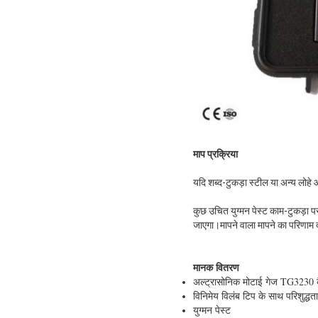
माप प्रक्रिया
यदि शब्द-टुकड़ा स्टील या अन्य लोहे आ
कुछ उचित युग्मन पेस्ट काम-टुकड़ा पर
जाएगा।मापने वाला मापने का परिणाम द
मानक वितरण
अल्ट्रासोनिक मोटाई गेज TG3230 कै
विनिमेय विलंब टिप के साथ परिशुद्धत
युग्मन पेस्ट