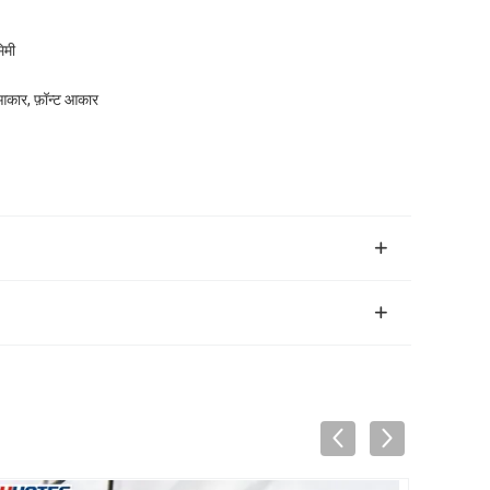
िमी
कार, फ़ॉन्ट आकार