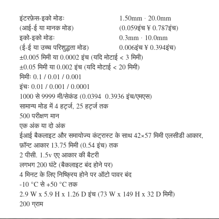
इंटरफ़ेस-इको मोडः
1.50mm ∙ 20.0mm
(आई-ई या मानक मोड)
(0.059इंच ¥ 0.787इंच)
इको-इको मोडः
0.3mm ∙ 10.0mm
(ई-ई या उच्च परिशुद्धता मोड)
0.006इंच ¥ 0.394इंच)
±0.005 मिमी या 0.0002 इंच (यदि मोटाई < 3 मिमी)
±0.05 मिमी या 0.002 इंच (यदि मोटाई < 20 मिमी)
मिमीः 0.1 / 0.01 / 0.001
इंचः 0.01 / 0.001 / 0.0001
1000 से 9999 मी/सेकंड (0.0394 ️ 0.3936 इंच/एमएस)
सामान्य मोड में 4 हर्ट्ज, 25 हर्ट्ज तक
500 परीक्षण मान
एक अंक या दो अंक
ईआई बैकलाइट और समायोज्य कंट्रास्ट के साथ 42×57 मिमी एलसीडी आकार,
फ़ॉन्ट आकार 13.75 मिमी (0.54 इंच) तक
2 पीसी. 1.5v एए आकार की बैटरी
लगभग 200 घंटे (बैकलाइट बंद होने पर)
4 मिनट के लिए निष्क्रिय होने पर ऑटो पावर बंद
-10 °C से +50 °C तक
2.9 W x 5.9 H x 1.26 D इंच (73 W x 149 H x 32 D मिमी)
200 ग्राम