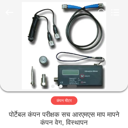
2026
HUATEC
GROUP
CORPORATION.
All
Rights
Reserved.
घर
उत्पादों
हमारे
बारे
में
कंपन मीटर
कारखाना
भ्रमण
पोर्टेबल कंपन परीक्षक सच आरएमएस माप मापने
कंपन वेग, विस्थापन