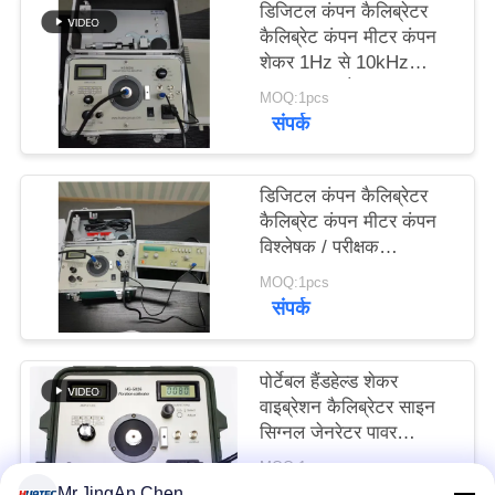
डिजिटल कंपन कैलिब्रेटर
PRIVACY
कैलिब्रेट कंपन मीटर कंपन
POLICY
शेकर 1Hz से 10kHz
लगातार समायोज्य HG-
MOQ:1pcs
5020i
संपर्क
डिजिटल कंपन कैलिब्रेटर
कैलिब्रेट कंपन मीटर कंपन
विश्लेषक / परीक्षक
ISO10816 HG-5020i
MOQ:1pcs
संपर्क
पोर्टेबल हैंडहेल्ड शेकर
वाइब्रेशन कैलिब्रेटर साइन
सिग्नल जेनरेटर पावर
एम्पलीफायर
MOQ:1 टुकड़ा
संपर्क
Mr.JingAn Chen