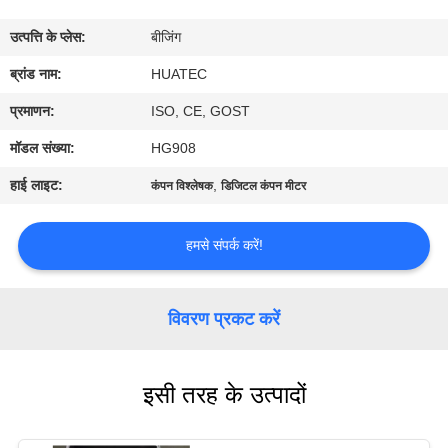
गुणवत्ता
उत्पत्ति के प्लेस:
बीजिंग
नियंत्रण
ब्रांड नाम:
HUATEC
संपर्क
प्रमाणन:
ISO, CE, GOST
करें
मॉडल संख्या:
HG908
हाई लाइट:
,
कंपन विश्लेषक
डिजिटल कंपन मीटर
एक
उद्धरण
हमसे संपर्क करें!
की
विनती
विवरण प्रकट करें
करे
इसी तरह के उत्पादों
साइटमैप