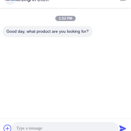
1:52 PM
लोकप्रिय श्रेणियां
सभी
Good day, what product are you looking for?
अल्ट्रासोनिक दोष डिटेक्टर
अल्ट्रासोनिक मोटाई गेज
कोटिंग की मोटाई गेज
पोर्टेबल कठोरता परीक्षक
एक्स-रे फ्लो डिटेक्टर
एक्स-रे पाइपलाइन क्रॉलर
हॉलिडे डिटेक्टर
चुंबकीय कण परीक्षण
सदस्यता लें