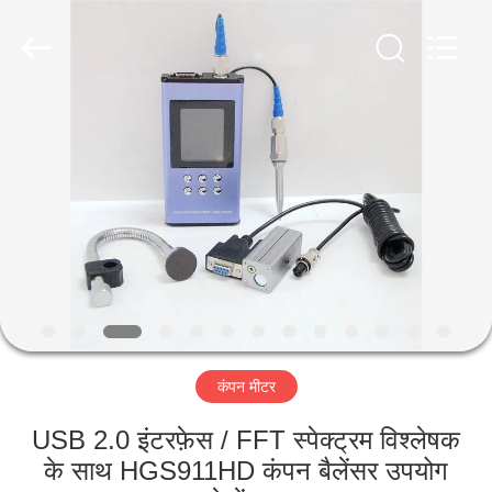
2026
HUATEC
GROUP
CORPORATION.
All
Rights
Reserved.
घर
उत्पादों
हमारे
बारे
में
कंपन मीटर
कारखाना
भ्रमण
USB 2.0 इंटरफ़ेस / FFT स्पेक्ट्रम विश्लेषक
के साथ HGS911HD कंपन बैलेंसर उपयोग