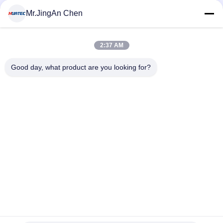
MOQ:1 टुकड़ा
संपर्क
Mr.JingAn Chen
2:37 AM
लोकप्रिय श्रेणियां
सभी
Good day, what product are you looking for?
अल्ट्रासोनिक दोष डिटेक्टर
अल्ट्रासोनिक मोटाई गेज
कोटिंग की मोटाई गेज
पोर्टेबल कठोरता परीक्षक
एक्स-रे फ्लो डिटेक्टर
एक्स-रे पाइपलाइन क्रॉलर
हॉलिडे डिटेक्टर
चुंबकीय कण परीक्षण
सदस्यता लें