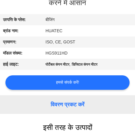
करने में आसान
गुणवत्ता
नियंत्रण
उत्पत्ति के प्लेस:
बीजिंग
ब्रांड नाम:
HUATEC
संपर्क
करें
प्रमाणन:
ISO, CE, GOST
मॉडल संख्या:
HGS911HD
एक
हाई लाइट:
,
पोर्टेबल कंपन मीटर
डिजिटल कंपन मीटर
उद्धरण
की
हमसे संपर्क करें!
विनती
करे
विवरण प्रकट करें
साइटमैप
इसी तरह के उत्पादों