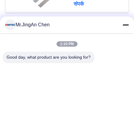
संपर्क
Mr.JingAn Chen
लोकप्रिय श्रेणियां
सभी
1:10 PM
अल्ट्रासोनिक दोष डिटेक्टर
अल्ट्रासोनिक मोटाई गेज
Good day, what product are you looking for?
कोटिंग की मोटाई गेज
पोर्टेबल कठोरता परीक्षक
एक्स-रे फ्लो डिटेक्टर
एक्स-रे पाइपलाइन क्रॉलर
हॉलिडे डिटेक्टर
चुंबकीय कण परीक्षण
सदस्यता लें