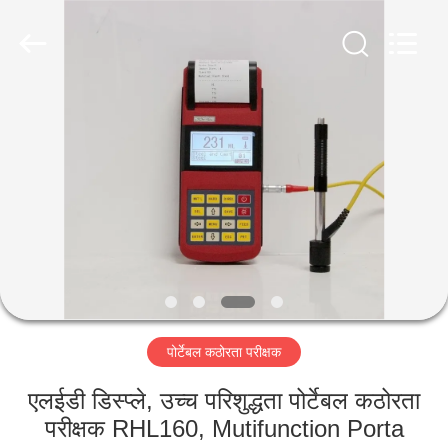
2026
HUATEC
GROUP
CORPORATION.
All
Rights
Reserved.
घर
उत्पादों
हमारे
बारे
में
पोर्टेबल कठोरता परीक्षक
कारखाना
भ्रमण
एलईडी डिस्प्ले, उच्च परिशुद्धता पोर्टेबल कठोरता
परीक्षक RHL160, Mutifunction Porta