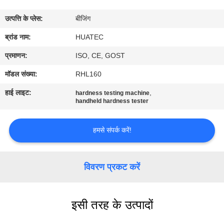
गुणवत्ता
उत्पत्ति के प्लेस:
बीजिंग
नियंत्रण
ब्रांड नाम:
HUATEC
संपर्क
प्रमाणन:
ISO, CE, GOST
करें
मॉडल संख्या:
RHL160
हाई लाइट:
,
hardness testing machine
एक
handheld hardness tester
उद्धरण
हमसे संपर्क करें!
की
विनती
विवरण प्रकट करें
करे
साइटमैप
इसी तरह के उत्पादों