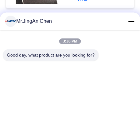
Mr.JingAn Chen
लोकप्रिय श्रेणियां
सभी
3:36 PM
अल्ट्रासोनिक दोष डिटेक्टर
अल्ट्रासोनिक मोटाई गेज
Good day, what product are you looking for?
कोटिंग की मोटाई गेज
पोर्टेबल कठोरता परीक्षक
एक्स-रे फ्लो डिटेक्टर
एक्स-रे पाइपलाइन क्रॉलर
हॉलिडे डिटेक्टर
चुंबकीय कण परीक्षण
सदस्यता लें