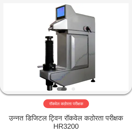
2026
HUATEC
GROUP
CORPORATION.
All
Rights
Reserved.
घर
उत्पादों
हमारे
बारे
में
रॉकवेल कठोरता परीक्षक
कारखाना
भ्रमण
उन्नत डिजिटल ट्विन रॉकवेल कठोरता परीक्षक
HR3200