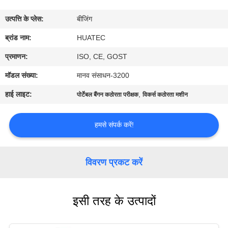
गुणवत्ता
उत्पत्ति के प्लेस:
बीजिंग
नियंत्रण
ब्रांड नाम:
HUATEC
संपर्क
प्रमाणन:
ISO, CE, GOST
करें
मॉडल संख्या:
मानव संसाधन-3200
हाई लाइट:
,
पोर्टेबल बैंगन कठोरता परीक्षक
विकर्स कठोरता मशीन
एक
उद्धरण
हमसे संपर्क करें!
की
विनती
विवरण प्रकट करें
करे
इसी तरह के उत्पादों
साइटमैप