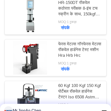
HR-150DT रॉकवेल
PRIVACY
कठोरता परीक्षक 8-इंच टच
POLICY
स्क्रीन के साथ, 150kgf
क्षमता
MOQ:1 टुकड़ा
संपर्क
फेरस मेटल्स नॉनफेरस मेटल्स
रॉकवेल हार्डनेस टेस्ट मशीन
Hra Hrb Hrc
MOQ:1 टुकड़ा
संपर्क
60 Kgf 100 Kgf 150 Kgf
पोर्टेबल रॉकवेल हार्डनेस
टेस्टर Iso 6508 Astm
E18 मैग्नेटिक
MOQ:1 टुकड़ा
संपर्क
Mr.JingAn Chen