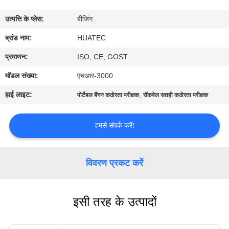
गुणवत्ता
उत्पत्ति के प्लेस:
बीजिंग
नियंत्रण
ब्रांड नाम:
HUATEC
संपर्क
प्रमाणन:
ISO, CE, GOST
करें
मॉडल संख्या:
एचआर-3000
हाई लाइट:
,
पोर्टेबल बैंगन कठोरता परीक्षक
रॉकवेल सतही कठोरता परीक्षक
एक
उद्धरण
हमसे संपर्क करें!
की
विनती
विवरण प्रकट करें
करे
इसी तरह के उत्पादों
साइटमैप