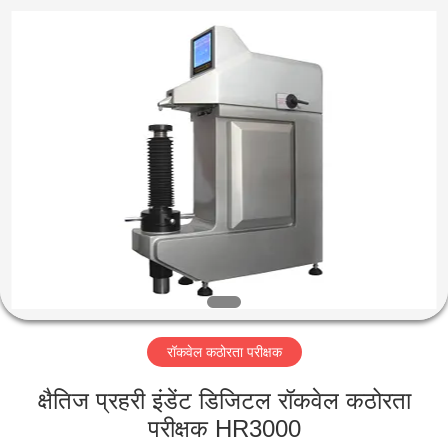
2026
HUATEC
GROUP
CORPORATION.
All
Rights
Reserved.
घर
उत्पादों
हमारे
बारे
में
रॉकवेल कठोरता परीक्षक
कारखाना
भ्रमण
क्षैतिज प्रहरी इंडेंट डिजिटल रॉकवेल कठोरता
परीक्षक HR3000