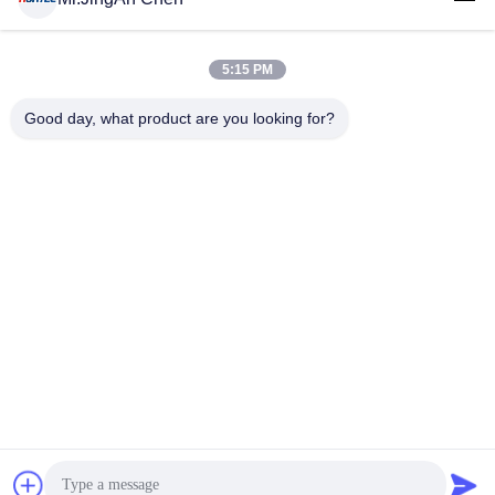
5:15 PM
लोकप्रिय श्रेणियां
सभी
Good day, what product are you looking for?
अल्ट्रासोनिक दोष डिटेक्टर
अल्ट्रासोनिक मोटाई गेज
कोटिंग की मोटाई गेज
पोर्टेबल कठोरता परीक्षक
एक्स-रे फ्लो डिटेक्टर
एक्स-रे पाइपलाइन क्रॉलर
हॉलिडे डिटेक्टर
चुंबकीय कण परीक्षण
सदस्यता लें