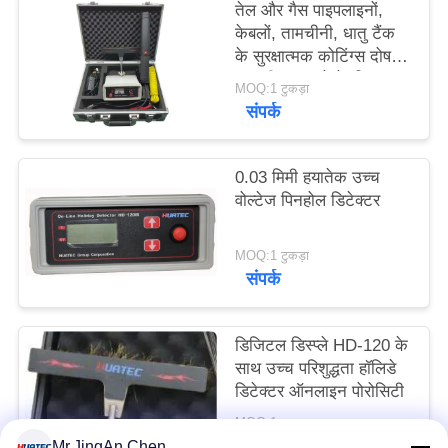
तेल और गैस पाइपलाइनों,
PRIVACY
केबलों, तामचीनी, धातु टैंक
POLICY
के सुरक्षात्मक कोटिंग्स दोष
का परीक्षण करने के लिए
MOQ:1 टुकड़ा
पिनहोल डिटेक्टर
संपर्क
0.03 मिमी हयातेक उच्च
वोल्टेज पिनहोल डिटेक्टर
MOQ:1 टुकड़ा
संपर्क
डिजिटल डिस्प्ले HD-120 के
साथ उच्च परिशुद्धता हॉलिडे
डिटेक्टर ऑनलाइन पोरोसिटी
MOQ:1pcs
संपर्क
Mr.JingAn Chen