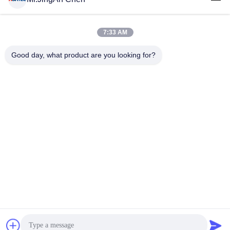
7:33 AM
लोकप्रिय श्रेणियां
सभी
Good day, what product are you looking for?
अल्ट्रासोनिक दोष डिटेक्टर
अल्ट्रासोनिक मोटाई गेज
कोटिंग की मोटाई गेज
पोर्टेबल कठोरता परीक्षक
एक्स-रे फ्लो डिटेक्टर
एक्स-रे पाइपलाइन क्रॉलर
हॉलिडे डिटेक्टर
चुंबकीय कण परीक्षण
सदस्यता लें