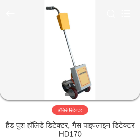
2026
HUATEC
GROUP
CORPORATION.
All
Rights
Reserved.
घर
उत्पादों
हमारे
बारे
में
हॉलिडे डिटेक्टर
कारखाना
भ्रमण
हैंड पुश हॉलिडे डिटेक्टर, गैस पाइपलाइन डिटेक्टर
HD170