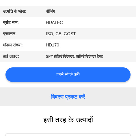
गुणवत्ता
उत्पत्ति के प्लेस:
बीजिंग
नियंत्रण
ब्रांड नाम:
HUATEC
संपर्क
प्रमाणन:
ISO, CE, GOST
करें
मॉडल संख्या:
HD170
हाई लाइट:
,
SPY हॉलिडे डिटेक्टर
हॉलिडे डिटेक्टर टेस्ट
एक
उद्धरण
हमसे संपर्क करें!
की
विनती
विवरण प्रकट करें
करे
इसी तरह के उत्पादों
साइटमैप