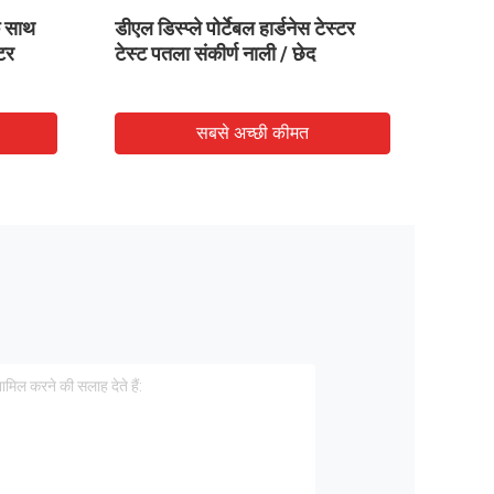
े साथ
डीएल डिस्प्ले पोर्टेबल हार्डनेस टेस्टर
बड़ी क
टर
टेस्ट पतला संकीर्ण नाली / छेद
सबसे अच्छी कीमत