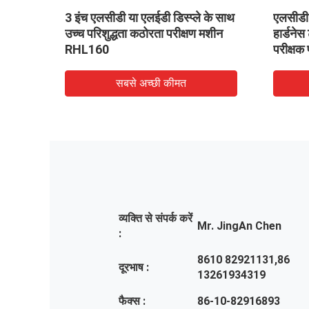
परीक्षक
3 इंच एलसीडी या एलईडी डिस्प्ले के साथ
एलसीडी ड
उच्च परिशुद्धता कठोरता परीक्षण मशीन
हार्डनेस
RHL160
परीक्षक 
सबसे अच्छी कीमत
व्यक्ति से संपर्क करें
Mr. JingAn Chen
:
8610 82921131,86
दूरभाष :
13261934319
फैक्स :
86-10-82916893