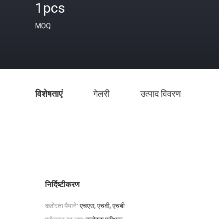
1pcs
MOQ
विशेषताएं
गेलरी
उत्पाद विवरण
निर्दिष्टीकरण
कठोरता पैमाने:
एचएस, एचवी, एचबी