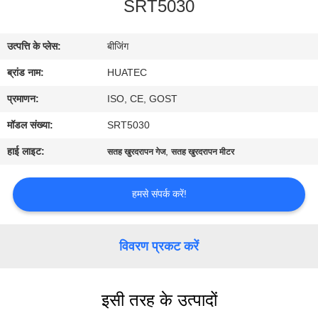
SRT5030
गुणवत्ता
नियंत्रण
उत्पत्ति के प्लेस:
बीजिंग
ब्रांड नाम:
HUATEC
संपर्क
करें
प्रमाणन:
ISO, CE, GOST
मॉडल संख्या:
SRT5030
एक
हाई लाइट:
,
सतह खुरदरापन गेज
सतह खुरदरापन मीटर
उद्धरण
की
हमसे संपर्क करें!
विनती
करे
विवरण प्रकट करें
साइटमैप
इसी तरह के उत्पादों