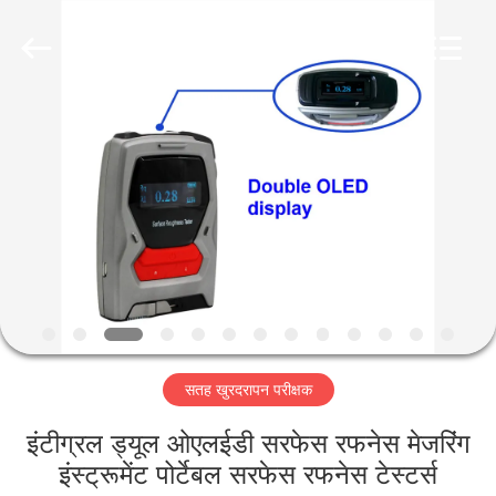
2026
HUATEC
GROUP
CORPORATION.
All
Rights
Reserved.
घर
उत्पादों
हमारे
बारे
में
सतह खुरदरापन परीक्षक
कारखाना
भ्रमण
इंटीग्रल ड्यूल ओएलईडी सरफेस रफनेस मेजरिंग
इंस्ट्रूमेंट पोर्टेबल सरफेस रफनेस टेस्टर्स