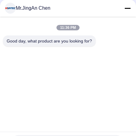
MOQ:1 टुकड़ा
संपर्क
Mr.JingAn Chen
11:36 PM
लोकप्रिय श्रेणियां
सभी
Good day, what product are you looking for?
अल्ट्रासोनिक दोष डिटेक्टर
अल्ट्रासोनिक मोटाई गेज
कोटिंग की मोटाई गेज
पोर्टेबल कठोरता परीक्षक
एक्स-रे फ्लो डिटेक्टर
एक्स-रे पाइपलाइन क्रॉलर
हॉलिडे डिटेक्टर
चुंबकीय कण परीक्षण
सदस्यता लें