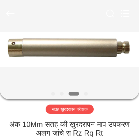
2026
HUATEC
GROUP
CORPORATION.
All
Rights
Reserved.
घर
उत्पादों
हमारे
बारे
में
सतह खुरदरापन परीक्षक
कारखाना
भ्रमण
अंक 10Mm सतह की खुरदरापन माप उपकरण
अलग जांचे रा Rz Rq Rt