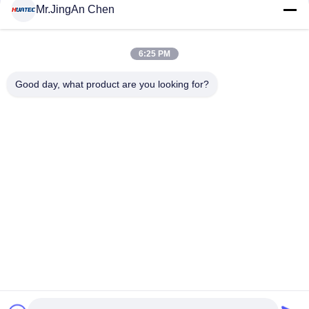
संपर्क
Mr.JingAn Chen
6:25 PM
लोकप्रिय श्रेणियां
सभी
Good day, what product are you looking for?
अल्ट्रासोनिक दोष डिटेक्टर
अल्ट्रासोनिक मोटाई गेज
कोटिंग की मोटाई गेज
पोर्टेबल कठोरता परीक्षक
एक्स-रे फ्लो डिटेक्टर
एक्स-रे पाइपलाइन क्रॉलर
हॉलिडे डिटेक्टर
चुंबकीय कण परीक्षण
सदस्यता लें