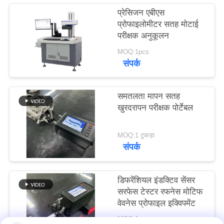
PRIVACY
प्रेसिजन एबीएस
प्रोफाइलोमीटर सतह मोटाई
POLICY
परीक्षक अनुकूलन
MOQ:1pcs
संपर्क
समतलता मापन सतह
खुरदरापन परीक्षक पोर्टेबल
MOQ:1 टुकड़ा
संपर्क
डिफरेंशियल इंडक्टिव सेंसर
सरफेस टेस्टर रफनेस मोटिफ
वेवनेस प्रोफाइल इक्विपमेंट
MOQ:1 टुकड़ा