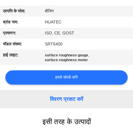
गुणवत्ता
उत्पत्ति के प्लेस:
बीजिंग
नियंत्रण
ब्रांड नाम:
HUATEC
संपर्क
प्रमाणन:
ISO, CE, GOST
करें
मॉडल संख्या:
SRT6400
हाई लाइट:
,
surface roughness gauge
एक
surface roughness meter
उद्धरण
हमसे संपर्क करें!
की
विनती
विवरण प्रकट करें
करे
साइटमैप
इसी तरह के उत्पादों