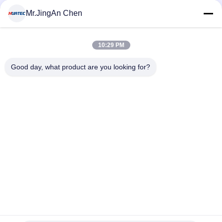
MOQ:1 टुकड़ा
संपर्क
Mr.JingAn Chen
10:29 PM
लोकप्रिय श्रेणियां
सभी
Good day, what product are you looking for?
अल्ट्रासोनिक दोष डिटेक्टर
अल्ट्रासोनिक मोटाई गेज
कोटिंग की मोटाई गेज
पोर्टेबल कठोरता परीक्षक
एक्स-रे फ्लो डिटेक्टर
एक्स-रे पाइपलाइन क्रॉलर
हॉलिडे डिटेक्टर
चुंबकीय कण परीक्षण
सदस्यता लें