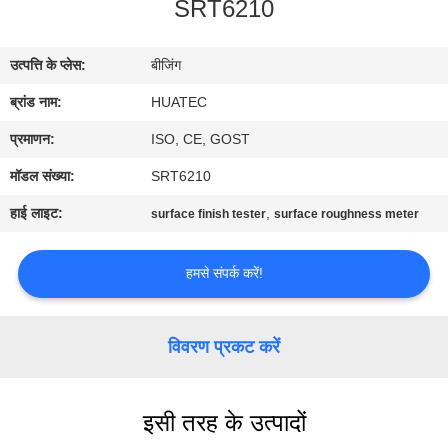
SRT6210
गुणवत्ता
नियंत्रण
उत्पत्ति के प्लेस:
बीजिंग
ब्रांड नाम:
HUATEC
संपर्क
करें
प्रमाणन:
ISO, CE, GOST
मॉडल संख्या:
SRT6210
एक
हाई लाइट:
,
surface finish tester
surface roughness meter
उद्धरण
की
हमसे संपर्क करें!
विनती
करे
विवरण प्रकट करें
साइटमैप
इसी तरह के उत्पादों