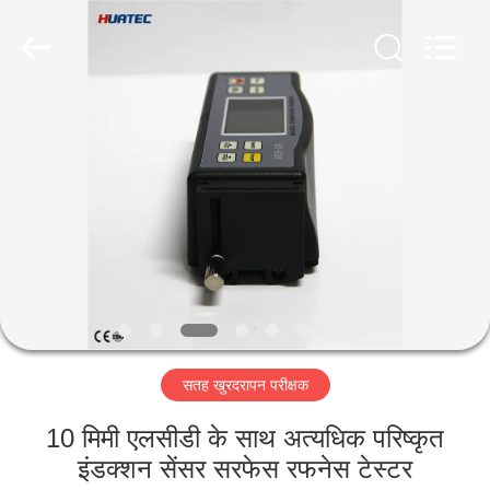
2026
HUATEC
GROUP
CORPORATION.
All
Rights
Reserved.
घर
उत्पादों
हमारे
बारे
में
सतह खुरदरापन परीक्षक
कारखाना
भ्रमण
10 मिमी एलसीडी के साथ अत्यधिक परिष्कृत
इंडक्शन सेंसर सरफेस रफनेस टेस्टर