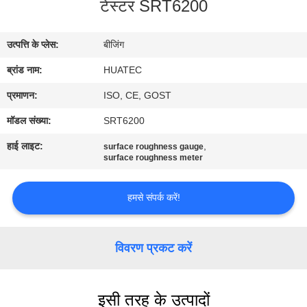
टेस्टर SRT6200
गुणवत्ता
नियंत्रण
उत्पत्ति के प्लेस:
बीजिंग
ब्रांड नाम:
HUATEC
संपर्क
करें
प्रमाणन:
ISO, CE, GOST
मॉडल संख्या:
SRT6200
एक
हाई लाइट:
,
surface roughness gauge
surface roughness meter
उद्धरण
की
हमसे संपर्क करें!
विनती
करे
विवरण प्रकट करें
साइटमैप
इसी तरह के उत्पादों