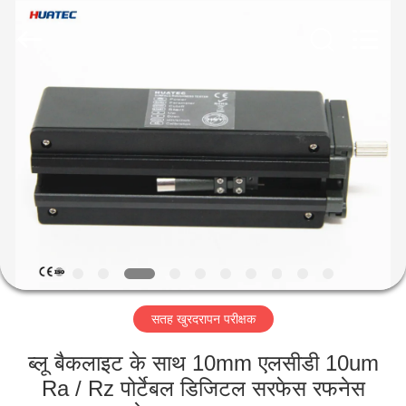
2026
HUATEC
GROUP
CORPORATION.
All
Rights
Reserved.
घर
उत्पादों
हमारे
बारे
में
सतह खुरदरापन परीक्षक
कारखाना
भ्रमण
ब्लू बैकलाइट के साथ 10mm एलसीडी 10um
Ra / Rz पोर्टेबल डिजिटल सरफेस रफनेस