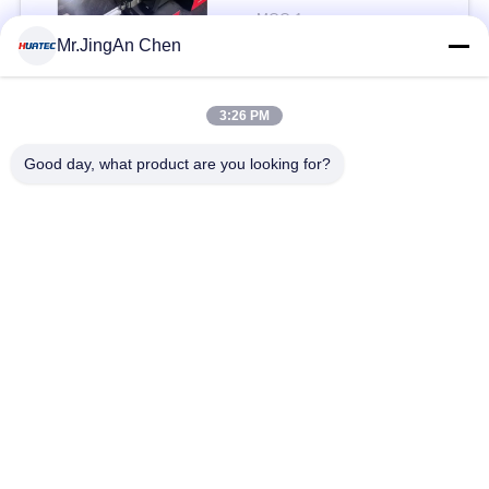
MOQ:1 टुकड़ा
संपर्क
Mr.JingAn Chen
3:26 PM
लोकप्रिय श्रेणियां
सभी
Good day, what product are you looking for?
अल्ट्रासोनिक दोष डिटेक्टर
अल्ट्रासोनिक मोटाई गेज
कोटिंग की मोटाई गेज
पोर्टेबल कठोरता परीक्षक
एक्स-रे फ्लो डिटेक्टर
एक्स-रे पाइपलाइन क्रॉलर
हॉलिडे डिटेक्टर
चुंबकीय कण परीक्षण