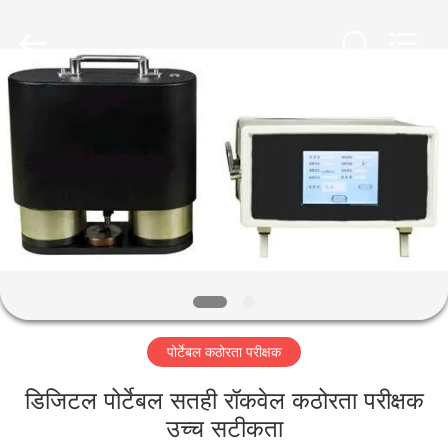
2026
HUATEC
GROUP
CORPORATION.
All
Rights
Reserved.
घर
उत्पादों
हमारे
बारे
में
पोर्टेबल कठोरता परीक्षक
कारखाना
भ्रमण
डिजिटल पोर्टेबल सतही रॉकवेल कठोरता परीक्षक
उच्च सटीकता