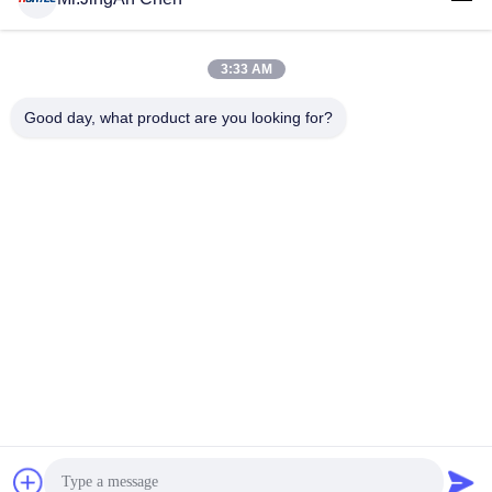
3:33 AM
लोकप्रिय श्रेणियां
सभी
Good day, what product are you looking for?
अल्ट्रासोनिक दोष डिटेक्टर
अल्ट्रासोनिक मोटाई गेज
कोटिंग की मोटाई गेज
पोर्टेबल कठोरता परीक्षक
एक्स-रे फ्लो डिटेक्टर
एक्स-रे पाइपलाइन क्रॉलर
हॉलिडे डिटेक्टर
चुंबकीय कण परीक्षण
सदस्यता लें