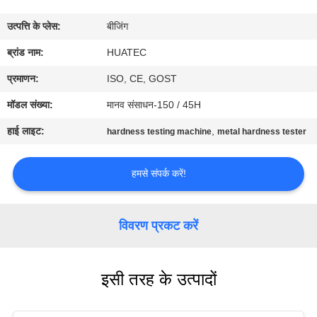
गुणवत्ता
उत्पत्ति के प्लेस:
बीजिंग
नियंत्रण
ब्रांड नाम:
HUATEC
संपर्क
प्रमाणन:
ISO, CE, GOST
करें
मॉडल संख्या:
मानव संसाधन-150 / 45H
हाई लाइट:
,
hardness testing machine
metal hardness tester
एक
उद्धरण
हमसे संपर्क करें!
की
विनती
विवरण प्रकट करें
करे
इसी तरह के उत्पादों
साइटमैप